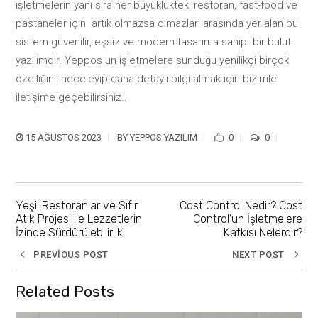
işletmelerin yanı sıra her büyüklükteki restoran, fast-food ve
pastaneler için artık olmazsa olmazları arasında yer alan bu
sistem güvenilir, eşsiz ve modern tasarıma sahip bir bulut
yazılımdır. Yeppos un işletmelere sunduğu yenilikçi birçok
özelliğini ineceleyip daha detaylı bilgi almak için bizimle
iletişime geçebilirsiniz..
15 AĞUSTOS 2023
BY
YEPPOS YAZILIM
0
0
Yeşil Restoranlar ve Sıfır
Cost Control Nedir? Cost
Atık Projesi ile Lezzetlerin
Control'un İşletmelere
İzinde Sürdürülebilirlik
Katkısı Nelerdir?
PREVIOUS POST
NEXT POST
Related Posts