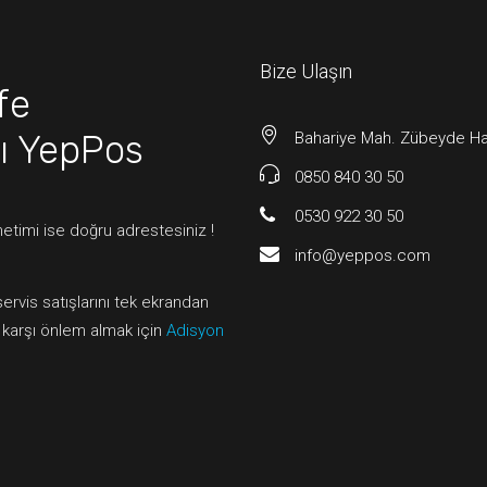
Bize Ulaşın
fe
ı
YepPos
Bahariye Mah. Zübeyde Han
0850 840 30 50
0530 922 30 50
etimi ise doğru adrestesiniz !
info@yeppos.com
servis satışlarını tek ekrandan
a karşı önlem almak için
Adisyon