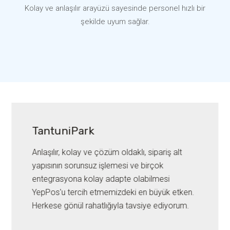
Kolay ve anlaşılır arayüzü sayesinde personel hızlı bir
şekilde uyum sağlar.
Sandaviç Kralı
YepPOS Kullanmadan önce şubelerin stok ve
reçete yönetimini kontrol etmek için ayrı bir
panel tek cihaz kullanmak zorundaydık ama
yepposla hepsini tek bir yerden ve istediğim
cihazdan yer mekan farketmeksizin kontrol
edebiliyorum.Yeni bir şube için yepposu tercih