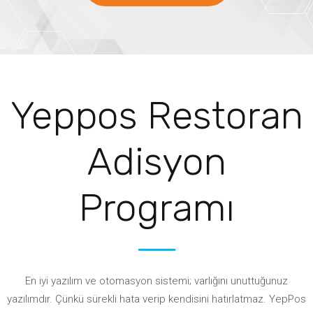
Yeppos Restoran
Adisyon
Programı
En iyi yazılım ve otomasyon sistemi; varlığını unuttuğunuz
yazılımdır. Çünkü sürekli hata verip kendisini hatırlatmaz. YepPos