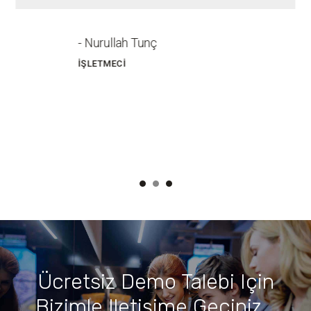
ettiğimizde en kısa sürede şubeyi sipariş
altyapısına hızırlanıyo ve zaman kaybetmeden
satışlarımıza başlayabiliyoruz.
- Onur Elmalı
KURUCU
Ücretsiz Demo Talebi Için
Bizimle Iletişime Geçiniz...