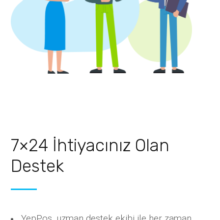
7×24 İhtiyacınız Olan
Destek
YepPos, uzman destek ekibi ile her zaman