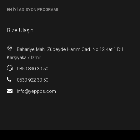
EN İYI ADISYON PROGRAMI
Bize Ulaşın
Bahariye Mah. Zübeyde Hanım Cad. No:12 Kat:1 D:1
Karşıyaka / İzmir
0850 840 30 50
0530 922 30 50
info@yeppos.com