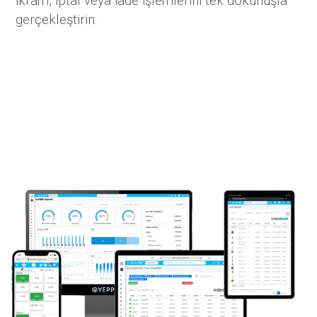
ikram, iptal veya iade işlemlerini tek dokunuşla
gerçekleştirin.