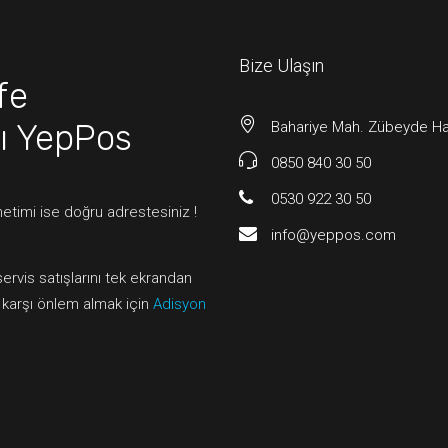
Bize Ulaşın
fe
ı
YepPos
Bahariye Mah. Zübeyde Han
0850 840 30 50
0530 922 30 50
etimi ise doğru adrestesiniz !
info@yeppos.com
servis satışlarını tek ekrandan
a karşı önlem almak için
Adisyon