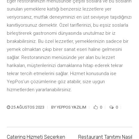
Eğer restoranınızın menüsünde çeşitli soslara ve bu sosların
sunulan yemeklere kattığı benzersiz lezzetlere yer
veriyorsanız, mutfak deneyiminizi en üst seviyeye taşıdığınızı
kanıtlıyorsunuz demektir. Özel tariflerinizi, bu eşsiz soslarla
birleştirerek gastronomi dünyasında unutulmaz bir iz
bırakabilirsiniz. Bu özel lezzetler, yemeklerinizin sadece bir
yemek olmaktan çıkıp birer sanat eseri haline gelmesini
sağlar. Restoranınızın menüsünde yer alan bu lezzet
harikaları, müşterilerinizi damaklarına hitap ederek tekrar
tekrar tercih etmelerini sağlar. Hizmet konusunda ise
YepPos’un çözümlerine göz atabilir, size uygun
hizmetlerden yararlanabilirsiniz.
25 AĞUSTOS 2023
BY
YEPPOS YAZILIM
0
0
Catering Hizmeti Seçerken
Restaurant Tanıtımı Nasıl