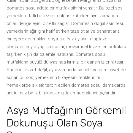
kullanılabilir. Spagetti Bolognese’den Margherita pizzasına,
domates sosu adeta bir mutfak sihrini yansıtır. Bu özel sos,
yemeklere tatlı bir lezzet dalgası katarken aynı zamanda
onları dengeleyici bir etki sağlar. Domatesin doğal asiditesi,
yemeklerin ağırlığını hafifletirken taze otlar ve baharatlarla
birleşerek damakları coşturur. Yaz aylarının taptaze
domatesleriyle yapılan soslar, mevsimsel lezzetleri sofralara
taşırken kışın da özlemle hatırlanır. Domates sosu,
mutfakların büyülü dünyasında kırmızı bir dansın izlerini taşır.
Sadece lezzet değil, aynı zamanda sıcaklık ve samimiyet de
sunan bu sos, yemeklerin hikayesini renklendirir.
Yemeklerde sık sık tercih edilen domates sosu, damaklarda
unutulmaz bir iz bırakarak mutfak maceralarını taçlandırır.
Asya Mutfağının Görkemli
Dokunuşu Olan Soya