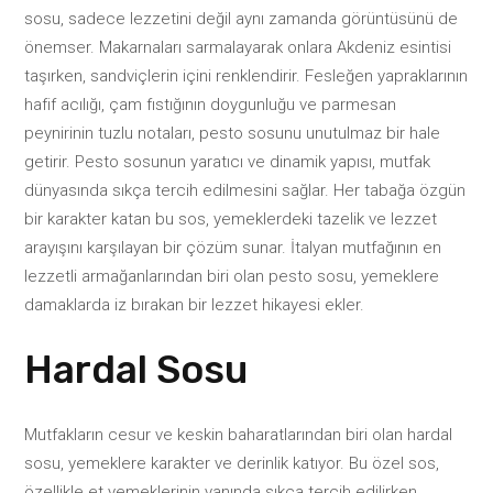
sosu, sadece lezzetini değil aynı zamanda görüntüsünü de
önemser. Makarnaları sarmalayarak onlara Akdeniz esintisi
taşırken, sandviçlerin içini renklendirir. Fesleğen yapraklarının
hafif acılığı, çam fıstığının doygunluğu ve parmesan
peynirinin tuzlu notaları, pesto sosunu unutulmaz bir hale
getirir. Pesto sosunun yaratıcı ve dinamik yapısı, mutfak
dünyasında sıkça tercih edilmesini sağlar. Her tabağa özgün
bir karakter katan bu sos, yemeklerdeki tazelik ve lezzet
arayışını karşılayan bir çözüm sunar. İtalyan mutfağının en
lezzetli armağanlarından biri olan pesto sosu, yemeklere
damaklarda iz bırakan bir lezzet hikayesi ekler.
Hardal Sosu
Mutfakların cesur ve keskin baharatlarından biri olan hardal
sosu, yemeklere karakter ve derinlik katıyor. Bu özel sos,
özellikle et yemeklerinin yanında sıkça tercih edilirken,