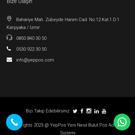
Bize Ulaşın
Bahariye Mah. Zübeyde Hanım Cad. No:12 Kat:1 D:1
Karşıyaka / İzmir
0850 840 30 50
0530 922 30 50
info@yeppos.com
Bizi Takip Edebilirsiniz
Copyrights 2023 @ YepPos Yeni Nesil Bulut Pos Adisyon
Sistemi