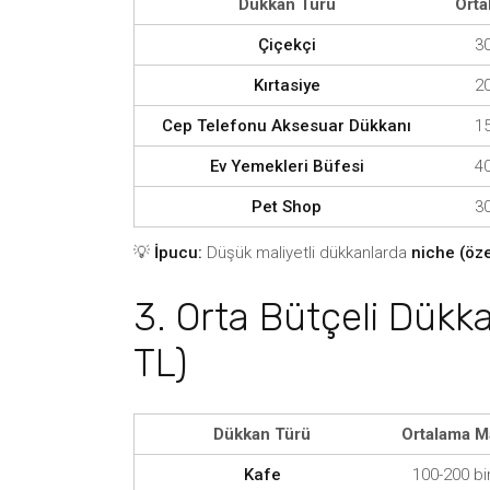
Dükkan Türü
Orta
Çiçekçi
30
Kırtasiye
20
Cep Telefonu Aksesuar Dükkanı
15
Ev Yemekleri Büfesi
40
Pet Shop
30
💡
İpucu:
Düşük maliyetli dükkanlarda
niche (öze
3. Orta Bütçeli Dükka
TL)
Dükkan Türü
Ortalama Ma
Kafe
100-200 bi