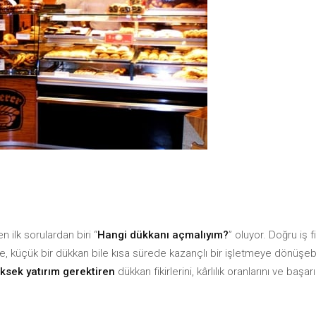
i Yönetimi
ç Yönetimi
Gelir-Gider Raporu
Stoktaki Ürünler Raporu
kçi Takibi
Tahsilatlar Raporu
KDV Raporu
ç Yönetimi
Stoktaki Ürünler Raporu
KDV Raporu
n ilk sorulardan biri “
Hangi dükkanı açmalıyım?
” oluyor. Doğru iş fi
e, küçük bir dükkan bile kısa sürede kazançlı bir işletmeye dönüşebil
ksek yatırım gerektiren
dükkan fikirlerini, kârlılık oranlarını ve başarı