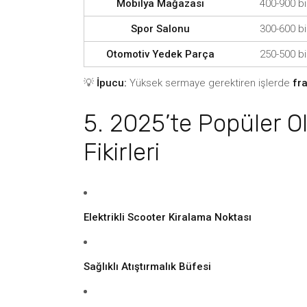
Mobilya Mağazası
400-900 b
Spor Salonu
300-600 b
Otomotiv Yedek Parça
250-500 b
💡
İpucu:
Yüksek sermaye gerektiren işlerde
fr
5. 2025’te Popüler O
Fikirleri
Elektrikli Scooter Kiralama Noktası
Sağlıklı Atıştırmalık Büfesi