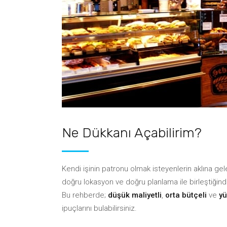
Bulut Mutfak & Cloud Kitchen
Rezervasyon Sistemi
Web Sitesi ve Sipariş Alt Yapısı
Müşter
Kazan
Pos (Adisyon) Sistemleri
Barkodlu Hızlı Satış
Tedari
Web Sitesi ve Sipariş Alt Yapısı
Kazan
Ne Dükkanı Açabilirim?
Kendi işinin patronu olmak isteyenlerin aklına gele
doğru lokasyon ve doğru planlama ile birleştiğind
Bu rehberde;
düşük maliyetli
,
orta bütçeli
ve
yü
ipuçlarını bulabilirsiniz.