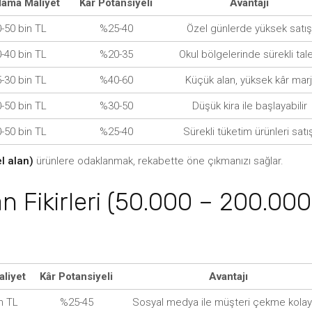
lama Maliyet
Kâr Potansiyeli
Avantajı
-50 bin TL
%25-40
Özel günlerde yüksek satış
-40 bin TL
%20-35
Okul bölgelerinde sürekli tal
-30 bin TL
%40-60
Küçük alan, yüksek kâr marj
-50 bin TL
%30-50
Düşük kira ile başlayabilir
-50 bin TL
%25-40
Sürekli tüketim ürünleri satış
l alan)
ürünlere odaklanmak, rekabette öne çıkmanızı sağlar.
n Fikirleri (50.000 – 200.000
liyet
Kâr Potansiyeli
Avantajı
n TL
%25-45
Sosyal medya ile müşteri çekme kolayl