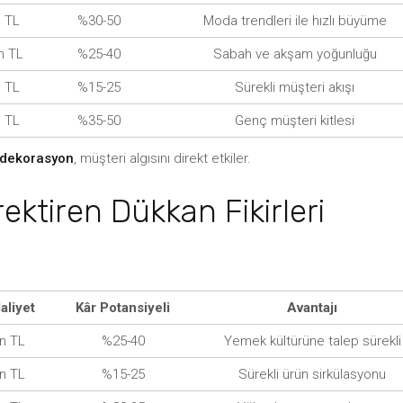
n TL
%30-50
Moda trendleri ile hızlı büyüme
n TL
%25-40
Sabah ve akşam yoğunluğu
n TL
%15-25
Sürekli müşteri akışı
n TL
%35-50
Genç müşteri kitlesi
 dekorasyon
, müşteri algısını direkt etkiler.
ektiren Dükkan Fikirleri
aliyet
Kâr Potansiyeli
Avantajı
in TL
%25-40
Yemek kültürüne talep sürekli
in TL
%15-25
Sürekli ürün sirkülasyonu