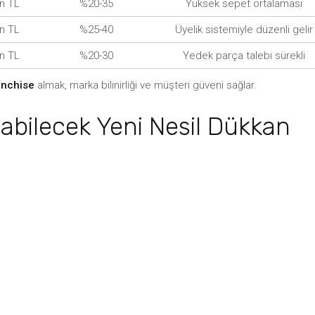
in TL
%20-35
Yüksek sepet ortalaması
in TL
%25-40
Üyelik sistemiyle düzenli gelir
in TL
%20-30
Yedek parça talebi sürekli
anchise
almak, marka bilinirliği ve müşteri güveni sağlar.
labilecek Yeni Nesil Dükkan