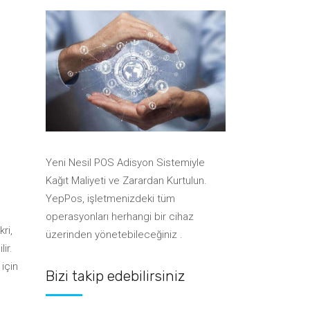
Anlaşmalı Kurye Şirketleri
Sistemleri
Kurye Yazılımları ile
Sistemleri
Entegrasyon
Yazarkasa Pos Entegrasyonları
Takı & Aksesuar Barkod
Boya & Hırdavat Barkod
Sistemleri
Anlaşmalı Kurye Şirketleri
Sistemleri
Ayakkabı Barkod Sistemleri
Yazarkasa Pos Entegrasyonları
Takı & Aksesuar Barkod
Sistemleri
Su Bayisi Sipariş Sistemleri
Ayakkabı Barkod Sistemleri
Su Bayisi Sipariş Sistemleri
Yeni Nesil POS Adisyon Sistemiyle
Kağıt Maliyeti ve Zarardan Kurtulun.
YepPos, işletmenizdeki tüm
operasyonları herhangi bir cihaz
kri,
üzerinden yönetebileceğiniz .
ir.
 için
Bizi takip edebilirsiniz