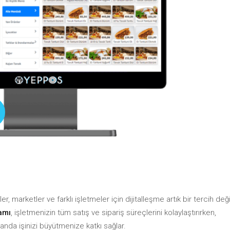
i Yönetimi
ç Yönetimi
Gelir-Gider Raporu
Stoktaki Ürünler Raporu
kçi Takibi
Tahsilatlar Raporu
KDV Raporu
ç Yönetimi
Stoktaki Ürünler Raporu
KDV Raporu
, marketler ve farklı işletmeler için dijitalleşme artık bir tercih deği
amı
, işletmenizin tüm satış ve sipariş süreçlerini kolaylaştırırken,
nda işinizi büyütmenize katkı sağlar.