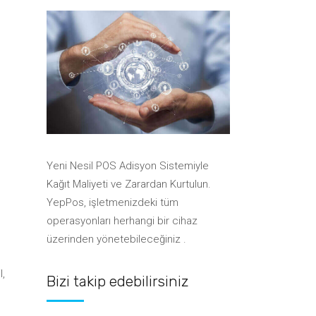
Anlaşmalı Kurye Şirketleri
Sistemleri
Kurye Yazılımları ile
Sistemleri
Entegrasyon
Yazarkasa Pos Entegrasyonları
Takı & Aksesuar Barkod
Boya & Hırdavat Barkod
Sistemleri
Anlaşmalı Kurye Şirketleri
Sistemleri
Ayakkabı Barkod Sistemleri
Yazarkasa Pos Entegrasyonları
Takı & Aksesuar Barkod
Sistemleri
Su Bayisi Sipariş Sistemleri
Ayakkabı Barkod Sistemleri
Su Bayisi Sipariş Sistemleri
Yeni Nesil POS Adisyon Sistemiyle
Kağıt Maliyeti ve Zarardan Kurtulun.
YepPos, işletmenizdeki tüm
operasyonları herhangi bir cihaz
üzerinden yönetebileceğiniz .
l,
Bizi takip edebilirsiniz