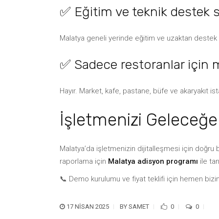
✅ Eğitim ve teknik destek
Malatya geneli yerinde eğitim ve uzaktan destek
✅ Sadece restoranlar için m
Hayır. Market, kafe, pastane, büfe ve akaryakıt i
İşletmenizi Geleceğe 
Malatya’da işletmenizin dijitalleşmesi için doğru bi
raporlama için
Malatya adisyon programı
ile ta
📞 Demo kurulumu ve fiyat teklifi için hemen bizi
17 NISAN 2025
BY
SAMET
0
0