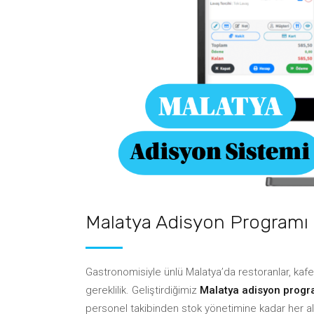
Bulut Mutfak & Cloud Kitchen
Rezervasyon Sistemi
Web Sitesi ve Sipariş Alt Yapısı
Müşter
Kazan
Pos (Adisyon) Sistemleri
Barkodlu Hızlı Satış
Tedari
Web Sitesi ve Sipariş Alt Yapısı
Kazan
Malatya Adisyon Programı
Gastronomisiyle ünlü Malatya’da restoranlar, kafeler
gereklilik. Geliştirdiğimiz
Malatya adisyon progr
personel takibinden stok yönetimine kadar her ala