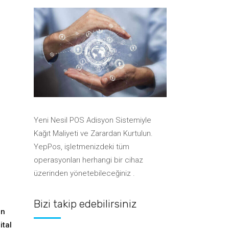
Anlaşmalı Kurye Şirketleri
Sistemleri
Kurye Yazılımları ile
Sistemleri
Entegrasyon
Yazarkasa Pos Entegrasyonları
Takı & Aksesuar Barkod
Boya & Hırdavat Barkod
Sistemleri
Anlaşmalı Kurye Şirketleri
Sistemleri
Ayakkabı Barkod Sistemleri
Yazarkasa Pos Entegrasyonları
Takı & Aksesuar Barkod
Sistemleri
Su Bayisi Sipariş Sistemleri
Ayakkabı Barkod Sistemleri
Su Bayisi Sipariş Sistemleri
Yeni Nesil POS Adisyon Sistemiyle
Kağıt Maliyeti ve Zarardan Kurtulun.
YepPos, işletmenizdeki tüm
operasyonları herhangi bir cihaz
üzerinden yönetebileceğiniz .
Bizi takip edebilirsiniz
ın
jital