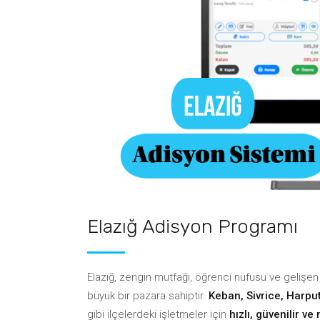
Bulut Mutfak & Cloud Kitchen
Rezervasyon Sistemi
Web Sitesi ve Sipariş Alt Yapısı
Müşter
Kazan
Pos (Adisyon) Sistemleri
Barkodlu Hızlı Satış
Tedari
Web Sitesi ve Sipariş Alt Yapısı
Kazan
Elazığ Adisyon Programı
Elazığ, zengin mutfağı, öğrenci nüfusu ve gelişen t
büyük bir pazara sahiptir.
Keban, Sivrice, Harpu
gibi ilçelerdeki işletmeler için
hızlı, güvenilir v