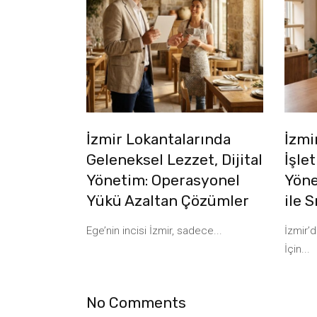
İzmir Lokantalarında
İzmi
Geleneksel Lezzet, Dijital
İşle
Yönetim: Operasyonel
Yöne
Yükü Azaltan Çözümler
ile 
Ege’nin incisi İzmir, sadece...
İzmir’
İçin...
No Comments