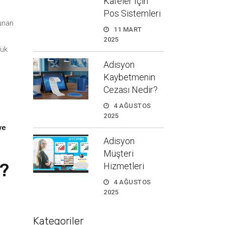
Kafeler İçin
Pos Sistemleri
unan
11 MART
2025
yük
Adisyon
Kaybetmenin
Cezası Nedir?
4 AĞUSTOS
2025
ve
Adisyon
Müşteri
r?
Hizmetleri
4 AĞUSTOS
2025
Kategoriler