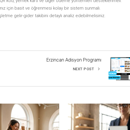
, QR kod, yemek kartı ve diğer ödeme yöntemleri desteklenmeli.
ınız için basit ve öğrenmesi kolay bir sistem sunmalı.
şletme gelir-gider takibini detaylı analiz edebilmelisiniz.
Erzincan Adisyon Programı
NEXT POST