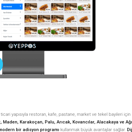
i Yönetimi
ç Yönetimi
Gelir-Gider Raporu
Stoktaki Ürünler Raporu
kçi Takibi
Tahsilatlar Raporu
KDV Raporu
ç Yönetimi
Stoktaki Ürünler Raporu
KDV Raporu
icari yapısıyla restoran, kafe, pastane, market ve tekel bayileri için
t, Maden, Karakoçan, Palu, Arıcak, Kovancılar, Alacakaya ve Ağ
e modern bir adisyon programı
kullanmak büyük avantajlar sağlar.
Di