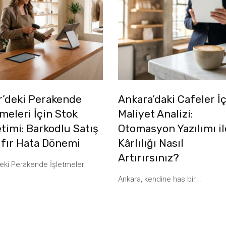
r’deki Perakende
Ankara’daki Cafeler İ
tmeleri İçin Stok
Maliyet Analizi:
timi: Barkodlu Satış
Otomasyon Yazılımı il
Sıfır Hata Dönemi
Kârlılığı Nasıl
Artırırsınız?
deki Perakende İşletmeleri
Ankara, kendine has bir...