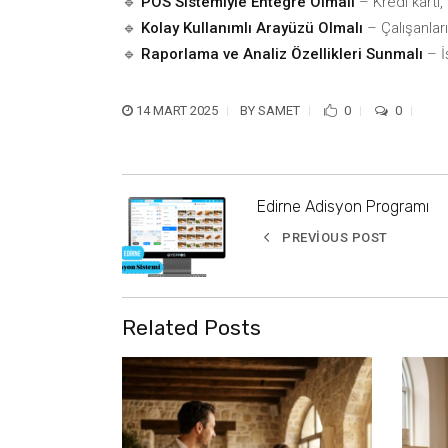
🔹
POS Sistemiyle Entegre Olmalı
– Kredi kartı
🔹
Kolay Kullanımlı Arayüzü Olmalı
– Çalışanlar
🔹
Raporlama ve Analiz Özellikleri Sunmalı
– İ
14 MART 2025
BY
SAMET
0
0
Edirne Adisyon Programı
PREVIOUS POST
Related Posts