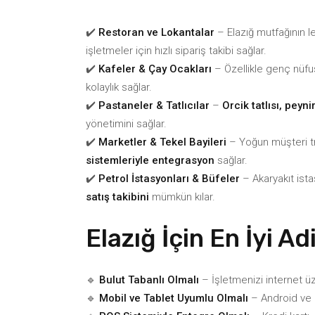
✔️
Restoran ve Lokantalar
– Elazığ mutfağının l
işletmeler için hızlı sipariş takibi sağlar.
✔️
Kafeler & Çay Ocakları
– Özellikle genç nüf
kolaylık sağlar.
✔️
Pastaneler & Tatlıcılar
–
Orcik tatlısı, peyn
yönetimini sağlar.
✔️
Marketler & Tekel Bayileri
– Yoğun müşteri tr
sistemleriyle entegrasyon
sağlar.
✔️
Petrol İstasyonları & Büfeler
– Akaryakıt ist
satış takibini
mümkün kılar.
Elazığ İçin En İyi A
🔹
Bulut Tabanlı Olmalı
– İşletmenizi internet ü
🔹
Mobil ve Tablet Uyumlu Olmalı
– Android ve i