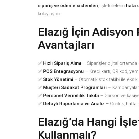
sipariş ve ödeme sistemleri
, işletmelerin
hata 
kolaylaştırır.
Elazığ İçin Adisyon
Avantajları
✅
Hızlı Sipariş Alımı
– Siparişler dijital ortamda a
✅
POS Entegrasyonu
– Kredi kartı, QR kod, yem
✅
Stok Yönetimi
– Otomatik stok takibi ile eksik 
✅
Müşteri Sadakat Programları
– Kampanyalar ve
✅
Personel Verimlilik Takibi
– Garson ve kasiyer 
✅
Detaylı Raporlama ve Analiz
– Günlük, haftalık
Elazığ’da Hangi İşl
Kullanmalı?