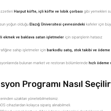
ezzetleri
Harput köfte, içli köfte ve lobik çorbası
gibi yemekleri s
usun yoğun olduğu
Elazığ Üniversitesi çevresindeki
kafeler için bü
irli ekmek ve baklava satan işletmeler
için siparişlerin hatasız
afiğine sahip işletmeler için
barkodlu satış, stok takibi ve ödeme
asyonlarında bulunan market ve restoran bölümlerinde
hızlı ödeme 
disyon Programı Nasıl Seçili
zerinden uzaktan yönetebilmelisiniz.
OS cihazlardan kolayca sipariş alınabilmeli.