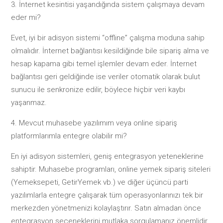
İnternet kesintisi yaşandığında sistem çalışmaya devam
eder mi?
Evet, iyi bir adisyon sistemi “offline” çalışma moduna sahip
olmalıdır. İnternet bağlantısı kesildiğinde bile sipariş alma ve
hesap kapama gibi temel işlemler devam eder. İnternet
bağlantısı geri geldiğinde ise veriler otomatik olarak bulut
sunucu ile senkronize edilir, böylece hiçbir veri kaybı
yaşanmaz.
Mevcut muhasebe yazılımım veya online sipariş
platformlarımla entegre olabilir mi?
En iyi adisyon sistemleri, geniş entegrasyon yeteneklerine
sahiptir. Muhasebe programları, online yemek sipariş siteleri
(Yemeksepeti, GetirYemek vb.) ve diğer üçüncü parti
yazılımlarla entegre çalışarak tüm operasyonlarınızı tek bir
merkezden yönetmenizi kolaylaştırır. Satın almadan önce
entegrasyon seçeneklerini mutlaka sorgulamanız önemlidir.