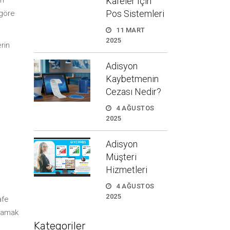
Kafeler İçin
ri
Pos Sistemleri
 göre
11 MART
2025
rin
Adisyon
Kaybetmenin
Cezası Nedir?
4 AĞUSTOS
2025
Adisyon
Müşteri
Hizmetleri
4 AĞUSTOS
2025
afe
ılamak
Kategoriler