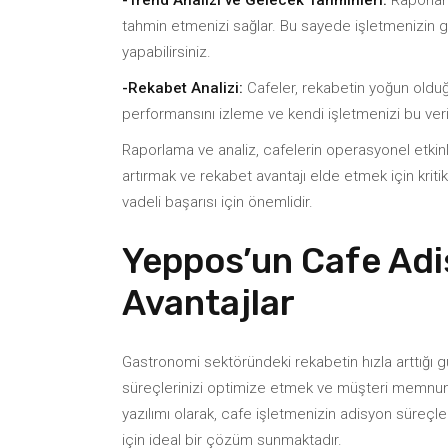
-Trend Analizi ve Gelecek Tahminleri:
Raporlam
tahmin etmenizi sağlar. Bu sayede işletmenizin gele
yapabilirsiniz.
-Rekabet Analizi:
Cafeler, rekabetin yoğun olduğu
performansını izleme ve kendi işletmenizi bu ver
Raporlama ve analiz, cafelerin operasyonel etkinl
artırmak ve rekabet avantajı elde etmek için kritik 
vadeli başarısı için önemlidir.
Yeppos’un Cafe Adis
Avantajlar
Gastronomi sektöründeki rekabetin hızla arttığı g
süreçlerinizi optimize etmek ve müşteri memnuni
yazılımı olarak, cafe işletmenizin adisyon süreçle
için ideal bir çözüm sunmaktadır.