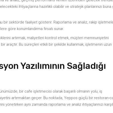
a ve analiz, geçmiş performans verileri üzerinden gelecek trendle
cekteki ihtiyaçlarına hazırlıklı olabilir ve stratejik planlarınızı buna
 bir sektörde faaliyet gösterir. Raporlama ve analiz, rakip işletmele
ilere göre konumlandırma fırsatı sunar.
iklerini artırmak, maliyetleri kontrol etmek, müşteri memnuniyetini
bir araçtır. Bu süreçleri etkili bir şekilde kullanmak, işletmenin uzun
yon Yazılımının Sağladığı
ünümüzde, bir cafe işletmecisi olarak başarılı olmanın yolu, iş
yetini artırmaktan geçer. Bu noktada, Yeppos güçlü bir restoran-c
rini yönetirken aynı zamanda raporlama ve analiz ihtiyaçlarınızı karş