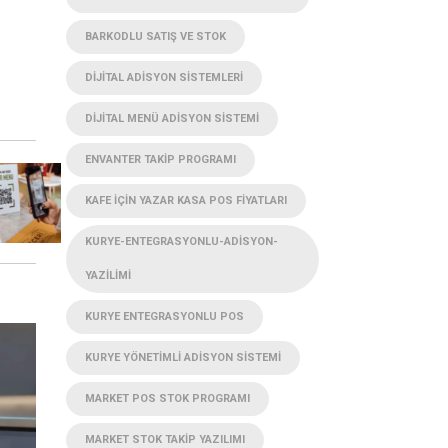
BARKODLU SATIŞ VE STOK
DIJITAL ADISYON SISTEMLERI
DIJITAL MENÜ ADISYON SISTEMI
ENVANTER TAKIP PROGRAMI
KAFE IÇIN YAZAR KASA POS FIYATLARI
KURYE-ENTEGRASYONLU-ADISYON-
YAZILIMI
KURYE ENTEGRASYONLU POS
KURYE YÖNETIMLI ADISYON SISTEMI
MARKET POS STOK PROGRAMI
MARKET STOK TAKIP YAZILIMI