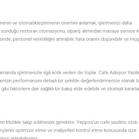
menin ve otomatikleştirmenin önemini anlamak, işletmenizi daha
un sunduğu restoran otomasyonu, sipariş alımından masaya servise 
e, personel verimliliğini artırabilir, hata oranını düşürebilir ve müş
nda işletmenizle ilgili kritik verileri de toplar. Cafe Adisyon Yazılı
enizin performansını detaylı bir şekilde değerlendirmenize olanak ta
bi faktörlere dair sağlıklı bir bakış elde edebilir ve stratejik kararla
in titizlikle takip edilmesini gerektirir. Yeppos’un cafe yazılımı, stok
üreçlerini optimize etme ve maliyetleri kontrol etme konusunda size
nızı artırabilirsiniz.