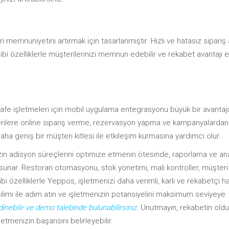
memnuniyetini artırmak için tasarlanmıştır. Hızlı ve hatasız sipariş
bi özelliklerle müşterilerinizi memnun edebilir ve rekabet avantajı 
afe işletmeleri için mobil uygulama entegrasyonu büyük bir avantajd
rilere online sipariş verme, rezervasyon yapma ve kampanyalardan
ha geniş bir müşteri kitlesi ile etkileşim kurmasına yardımcı olur.
in adisyon süreçlerini optimize etmenin ötesinde, raporlama ve ana
m sunar. Restoran otomasyonu, stok yönetimi, mali kontroller, müşteri
özelliklerle Yeppos, işletmenizi daha verimli, karlı ve rekabetçi h
ılımı ile adım atın ve işletmenizin potansiyelini maksimum seviyeye
dinebilir ve demo talebinde bulunabilirsiniz.
Unutmayın, rekabetin old
etmenizin başarısını belirleyebilir.