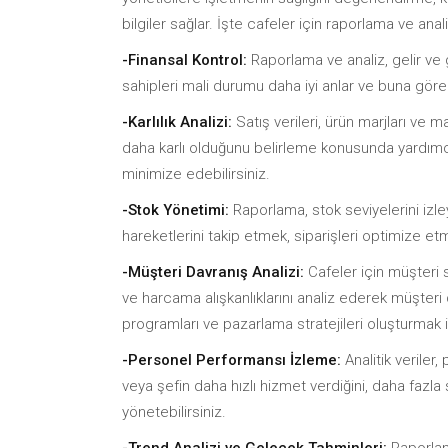
bilgiler sağlar. İşte cafeler için raporlama ve ana
-Finansal Kontrol:
Raporlama ve analiz, gelir ve g
sahipleri mali durumu daha iyi anlar ve buna göre st
-Karlılık Analizi:
Satış verileri, ürün marjları ve m
daha karlı olduğunu belirleme konusunda yardımcı ol
minimize edebilirsiniz.
-Stok Yönetimi:
Raporlama, stok seviyelerini izley
hareketlerini takip etmek, siparişleri optimize e
-Müşteri Davranış Analizi:
Cafeler için müşteri s
ve harcama alışkanlıklarını analiz ederek müşteri d
programları ve pazarlama stratejileri oluşturmak içi
-Personel Performansı İzleme:
Analitik veriler
veya şefin daha hızlı hizmet verdiğini, daha fazla
yönetebilirsiniz.