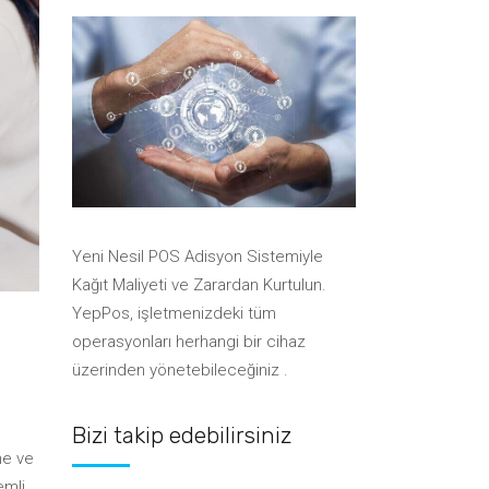
Anlaşmalı Kurye Şirketleri
Sistemleri
Kurye Yazılımları ile
Sistemleri
Entegrasyon
Yazarkasa Pos Entegrasyonları
Takı & Aksesuar Barkod
Boya & Hırdavat Barkod
Sistemleri
Anlaşmalı Kurye Şirketleri
Sistemleri
Ayakkabı Barkod Sistemleri
Yazarkasa Pos Entegrasyonları
Takı & Aksesuar Barkod
Sistemleri
Su Bayisi Sipariş Sistemleri
Ayakkabı Barkod Sistemleri
Su Bayisi Sipariş Sistemleri
Yeni Nesil POS Adisyon Sistemiyle
Kağıt Maliyeti ve Zarardan Kurtulun.
YepPos, işletmenizdeki tüm
operasyonları herhangi bir cihaz
üzerinden yönetebileceğiniz .
Bizi takip edebilirsiniz
ne ve
emli