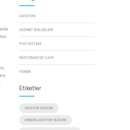
ADISYON
kadar
HIZMET BÖLGELERI
teri
POS SISTEM
RESTORAN VE CAFE
mı,
YEMEK
nır.
r
Etiketler
ADISYON YAZILIMI
ANKARA ADISYON YAZILIMI