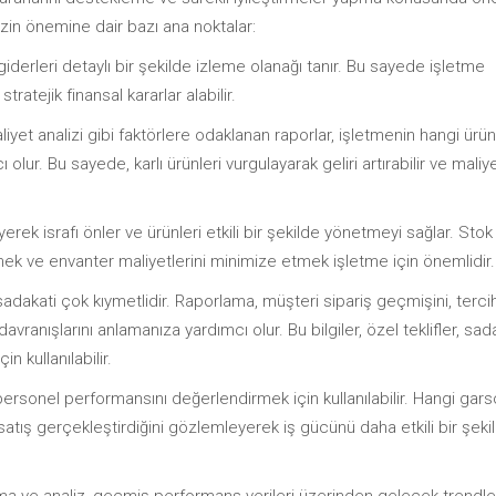
lizin önemine dair bazı ana noktalar:
iderleri detaylı bir şekilde izleme olanağı tanır. Bu sayede işletme
ratejik finansal kararlar alabilir.
aliyet analizi gibi faktörlere odaklanan raporlar, işletmenin hangi ürün
ur. Bu sayede, karlı ürünleri vurgulayarak geliri artırabilir ve maliye
erek israfı önler ve ürünleri etkili bir şekilde yönetmeyi sağlar. Stok
tmek ve envanter maliyetlerini minimize etmek işletme için önemlidir.
adakati çok kıymetlidir. Raporlama, müşteri sipariş geçmişini, tercih
avranışlarını anlamanıza yardımcı olur. Bu bilgiler, özel teklifler, sad
n kullanılabilir.
, personel performansını değerlendirmek için kullanılabilir. Hangi gar
 satış gerçekleştirdiğini gözlemleyerek iş gücünü daha etkili bir şeki