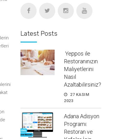
Latest Posts
lerin
tleri
Yeppos ile
Restoranınızın
Maliyetlerini
Nasıl
Azaltabilirsiniz?
lerini
akat
27 KASIM
2023
son
Adana Adisyon
lde
Programı:
Restoran ve