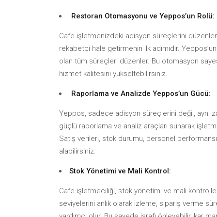
Restoran Otomasyonu ve Yeppos’un Rolü:
Cafe işletmenizdeki adisyon süreçlerini düzenle
rekabetçi hale getirmenin ilk adımıdır. Yeppos’
olan tüm süreçleri düzenler. Bu otomasyon sayesind
hizmet kalitesini yükseltebilirsiniz.
Raporlama ve Analizde Yeppos’un Gücü:
Yeppos, sadece adisyon süreçlerini değil, aynı zama
güçlü raporlama ve analiz araçları sunarak işletm
Satış verileri, stok durumu, personel performansı gi
alabilirsiniz.
Stok Yönetimi ve Mali Kontrol:
Cafe işletmeciliği, stok yönetimi ve mali kontroller
seviyelerini anlık olarak izleme, sipariş verme s
yardımcı olur. Bu sayede israfı önleyebilir, kar marjı