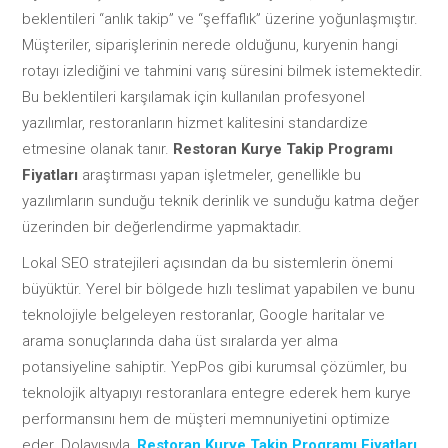
beklentileri “anlık takip” ve “şeffaflık” üzerine yoğunlaşmıştır.
Müşteriler, siparişlerinin nerede olduğunu, kuryenin hangi
rotayı izlediğini ve tahmini varış süresini bilmek istemektedir.
Bu beklentileri karşılamak için kullanılan profesyonel
yazılımlar, restoranların hizmet kalitesini standardize
etmesine olanak tanır.
Restoran Kurye Takip Programı
Fiyatları
araştırması yapan işletmeler, genellikle bu
yazılımların sunduğu teknik derinlik ve sunduğu katma değer
üzerinden bir değerlendirme yapmaktadır.
Lokal SEO stratejileri açısından da bu sistemlerin önemi
büyüktür. Yerel bir bölgede hızlı teslimat yapabilen ve bunu
teknolojiyle belgeleyen restoranlar, Google haritalar ve
arama sonuçlarında daha üst sıralarda yer alma
potansiyeline sahiptir. YepPos gibi kurumsal çözümler, bu
teknolojik altyapıyı restoranlara entegre ederek hem kurye
performansını hem de müşteri memnuniyetini optimize
eder. Dolayısıyla,
Restoran Kurye Takip Programı Fiyatları