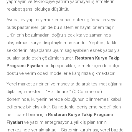
yapmayan ve teknolojiye yatırım yapmayan işletmelerin
rekabet şansı oldukça düşüktür.
Ayrıca, ev yapımı yemekler sunan catering firmaları veya
butik pastaneler için de bu sistemler hayati önem taşır.
Ürünlerin bozulmadan, doğru sıcaklıkta ve zamanında
ulaştırılması kurye disipliniyle mümkündür. YepPos, farklı
sektörlerin ihtiyaçlarına uyum sağlayabilen esnek yapısıyla
bu alanlarda etkin çözümler sunar.
Restoran Kurye Takip
Programı Fiyatları
bu tip spesifik işletmeler için de bütçe
dostu ve verim odaklı modellerle karşımıza çıkmaktadır.
Yerel market zincirleri ve manavlar da artık teslimat ağlarını
dijitalleştirmektedir. “Hızlı ticaret” (Q-Commerce)
döneminde, kuryenin nerede olduğunun bilinmemesi kabul
edilemez bir eksikliktir. Bu nedenle, genişleme hedefi olan
her ticaret birimi için
Restoran Kurye Takip Programı
Fiyatları
ve yazılım entegrasyonu, yıllık iş planlarının
merkezinde yer almaktadır. Sistemin kurulması, yerel bazda