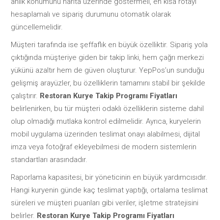
anlık konumunu harita üzerinde göstermeli, en kısa rotayı
hesaplamalı ve sipariş durumunu otomatik olarak
güncellemelidir.
Müşteri tarafında ise şeffaflık en büyük özelliktir. Sipariş yola
çıktığında müşteriye giden bir takip linki, hem çağrı merkezi
yükünü azaltır hem de güven oluşturur. YepPos’un sunduğu
gelişmiş arayüzler, bu özelliklerin tamamını stabil bir şekilde
çalıştırır.
Restoran Kurye Takip Programı Fiyatları
belirlenirken, bu tür müşteri odaklı özelliklerin sisteme dahil
olup olmadığı mutlaka kontrol edilmelidir. Ayrıca, kuryelerin
mobil uygulama üzerinden teslimat onayı alabilmesi, dijital
imza veya fotoğraf ekleyebilmesi de modern sistemlerin
standartları arasındadır.
Raporlama kapasitesi, bir yöneticinin en büyük yardımcısıdır.
Hangi kuryenin günde kaç teslimat yaptığı, ortalama teslimat
süreleri ve müşteri puanları gibi veriler, işletme stratejisini
belirler.
Restoran Kurye Takip Programı Fiyatları