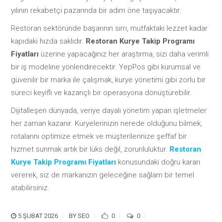
yılının rekabetçi pazarında bir adım öne taşıyacaktır.
Restoran sektöründe başarının sırrı, mutfaktaki lezzet kadar
kapıdaki hızda saklıdır.
Restoran Kurye Takip Programı
Fiyatları
üzerine yapacağınız her araştırma, sizi daha verimli
bir iş modeline yönlendirecektir. YepPos gibi kurumsal ve
güvenilir bir marka ile çalışmak, kurye yönetimi gibi zorlu bir
süreci keyifli ve kazançlı bir operasyona dönüştürebilir.
Dijitalleşen dünyada, veriye dayalı yönetim yapan işletmeler
her zaman kazanır. Kuryelerinizin nerede olduğunu bilmek,
rotalarını optimize etmek ve müşterilerinize şeffaf bir
hizmet sunmak artık bir lüks değil, zorunluluktur.
Restoran
Kurye Takip Programı Fiyatları
konusundaki doğru kararı
vererek, siz de markanızın geleceğine sağlam bir temel
atabilirsiniz.
5 ŞUBAT 2026
BY
SEO
0
0