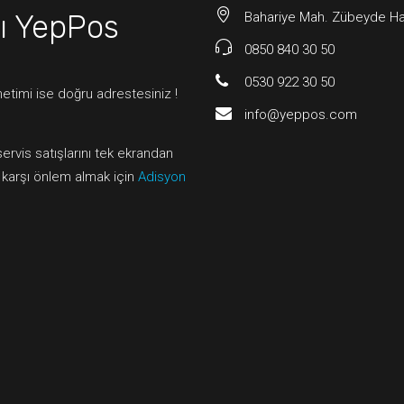
ı
YepPos
Bahariye Mah. Zübeyde Han
0850 840 30 50
0530 922 30 50
etimi ise doğru adrestesiniz !
info@yeppos.com
servis satışlarını tek ekrandan
a karşı önlem almak için
Adisyon