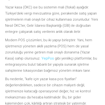
Yazar kasa (ÖKC) ise bu sistemin mali (fiskal) ayağıdır.
Türkiye’deki vergi mevzuatına göre, perakende satış yapan
işletmelerin mali onaylı bir cihaz kullanması zorunludur. Yeni
Nesil ÖKC’ler, Gelir İdaresi Başkanlığı (GİB) ile doğrudan
entegre çalışarak satış verilerini anlık olarak iletir.
Modern POS çözümleri, bu iki yapıyı birleştirir. Yani, hem
işletmenizi yöneten akıllı yazılıma (POS) hem de yasal
zorunluluğu yerine getiren mali onaylı donanıma (Yazar
Kasa) sahip olursunuz.
YepPos
gibi yenilikçi platformlar, bu
entegrasyonu bulut tabanlı bir yapıyla sunarak işletme
sahiplerine lokasyondan bağımsız yönetim imkanı tanır.
Bu nedenle, “kafe için yazar kasa pos fiyatları”
değerlendirilirken, sadece bir cihazın maliyeti değil,
işletmenize katacağı operasyonel değer, hız ve kontrol
mekanizması da hesaba katılmalıdır. Bu, bir gider
kaleminden çok, kârlılığı artıran stratejik bir yatırımdır.