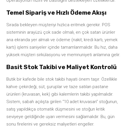
operasyonun hızını ve basitliğini destekleyen özelliklerdir.
Temel Sipariş ve Hızlı Ödeme Akışı
Sırada bekleyen müşteriyi hızlıca eritmek gerekir. POS
sisteminin arayüzü çok sade olmalı, en çok satan ürünler
ana ekranda yer almalı ve ödeme (nakit, kredi kartı, yemek
kartı) işlemi saniyeler içinde tamamlanmalıdır. Bu hız, daha
yüksek müşteri sirkülasyonu ve memnuniyeti anlamına gelir.
Basit Stok Takibi ve Maliyet Kontrolü
Butik bir kafede bile stok takibi hayati önem taşır. Özellikle
kahve çekirdeği, süt, şuruplar ve taze satılan pastane
ürünleri (kruvasan, kek) gibi kalemlerin takibi yapılmalıdır.
Sistem, sabah açılışta girilen “10 adet kruvasan” stoğunun,
satış yapıldıkça otomatik düşmesini ve stoğun kritik
seviyeye geldiğinde uyarı vermesini sağlamalıdır. Bu, gün
sonu firelerini ve gereksiz maliyetleri engeller.