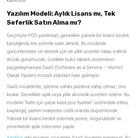
kalitesidir.
Yazılım Modeli: Aylık Lisans mı, Tek
Seferlik Satın Alma mı?
Geçmişte POS yazılımları, genellikle yüksek bir lisans bedeli
karşılığında tek seferlik satın alınırdı. Bu modelde
güncellemeler ve destek için ek yıllık ücretler talep edilirdi.
Ancak günümüzde, özellikle bulut tabanlı sistemlerin
yaygınlaşmasıyla SaaS (Software as a Service – Hizmet
Olarak Yazılım) modeli standart hale gelmiştir.
SaaS modelinde, işletme sahibi yazılıma sahip olmaz, onu
kiralar. Genellikle aylık veya yıllık abonelik ücretleri ödenir. Bu
modelin “kafe için yazar kasa pos fiyatları” üzerindeki etkisi,
başlangıç yatırım maliyetini ciddi oranda düşürmesidir.
Yüksek bir lisans bedeli ödemek yerine, öngörülebilir ve
yönetilebilir aylık ödemeler yapılır.
YepPos
gibi modern çözümler, SaaS modelini benimser. Bu