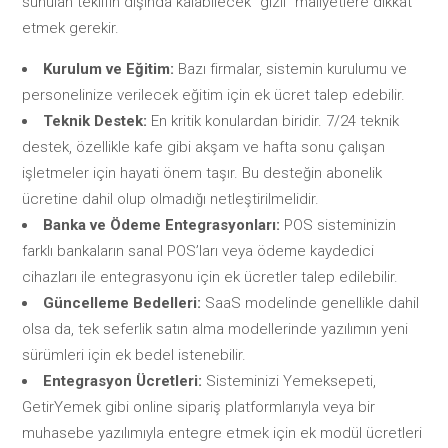
sunulan teklifin dışında kalabilecek “gizli” maliyetlere dikkat
etmek gerekir.
Kurulum ve Eğitim:
Bazı firmalar, sistemin kurulumu ve
personelinize verilecek eğitim için ek ücret talep edebilir.
Teknik Destek:
En kritik konulardan biridir. 7/24 teknik
destek, özellikle kafe gibi akşam ve hafta sonu çalışan
işletmeler için hayati önem taşır. Bu desteğin abonelik
ücretine dahil olup olmadığı netleştirilmelidir.
Banka ve Ödeme Entegrasyonları:
POS sisteminizin
farklı bankaların sanal POS’ları veya ödeme kaydedici
cihazları ile entegrasyonu için ek ücretler talep edilebilir.
Güncelleme Bedelleri:
SaaS modelinde genellikle dahil
olsa da, tek seferlik satın alma modellerinde yazılımın yeni
sürümleri için ek bedel istenebilir.
Entegrasyon Ücretleri:
Sisteminizi Yemeksepeti,
GetirYemek gibi online sipariş platformlarıyla veya bir
muhasebe yazılımıyla entegre etmek için ek modül ücretleri