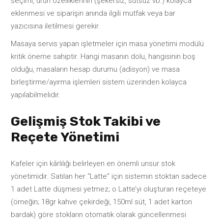
seçimi, ürün özelliklerinin (şekersiz, sütsüz vb.) kolayca
eklenmesi ve siparişin anında ilgili mutfak veya bar
yazıcısına iletilmesi gerekir.
Masaya servis yapan işletmeler için masa yönetimi modülü
kritik öneme sahiptir. Hangi masanın dolu, hangisinin boş
olduğu, masaların hesap durumu (adisyon) ve masa
birleştirme/ayırma işlemleri sistem üzerinden kolayca
yapılabilmelidir.
Gelişmiş Stok Takibi ve
Reçete Yönetimi
Kafeler için kârlılığı belirleyen en önemli unsur stok
yönetimidir. Satılan her “Latte” için sistemin stoktan sadece
1 adet Latte düşmesi yetmez; o Latte’yi oluşturan reçeteye
(örneğin; 18gr kahve çekirdeği, 150ml süt, 1 adet karton
bardak) göre stokların otomatik olarak güncellenmesi