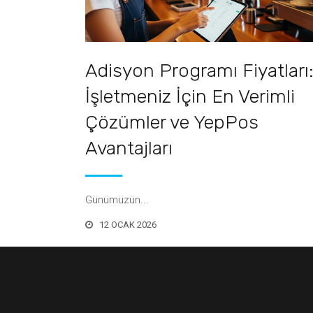
Bulut Mutfak & Cloud Kitchen
Rezervasyon Sistemi
Web Sitesi ve Sipariş Alt Yapısı
Müşter
Kazan
Pos (Adisyon) Sistemleri
Barkodlu Hızlı Satış
Tedari
Adisyon Programı Fiyatları
Web Sitesi ve Sipariş Alt Yapısı
Kazan
İşletmeniz İçin En Verimli
Çözümler ve YepPos
Avantajları
Günümüzün...
12 OCAK 2026