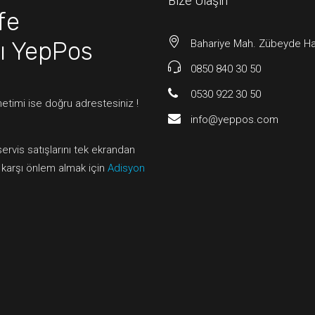
Bize Ulaşın
fe
ı
YepPos
Bahariye Mah. Zübeyde Han
0850 840 30 50
0530 922 30 50
etimi ise doğru adrestesiniz !
info@yeppos.com
servis satışlarını tek ekrandan
a karşı önlem almak için
Adisyon